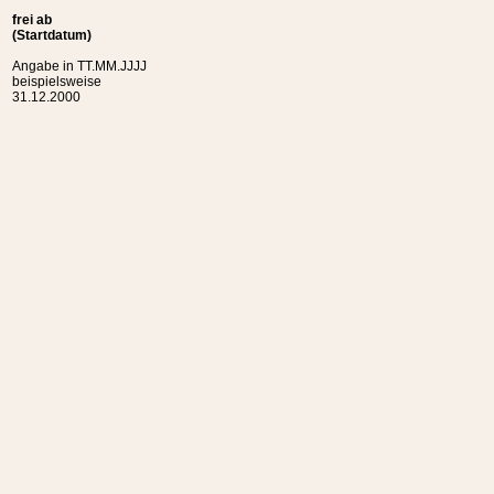
frei ab
(Startdatum)
Angabe in TT.MM.JJJJ
beispielsweise
31.12.2000