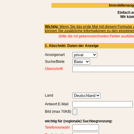
Immobilienang
Einfach a
Wir küm
Wichtig:
Wenn Sie das erste Mal mit diesem Formular arbe
können Sie zusätzliche Informationen zu den einzelne
(bitte die rot gekennzeichneten Felder ausfüll
1. Abschnitt: Daten der Anzeige
Anzeigenart
Suche/Biete
Überschrift
Land
Antwort E-Mail
Bild (max 70KB)
wichtig für (regionale) Suchbegrenzung:
Telefonvorwahl