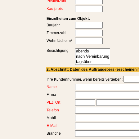
Postleitzahl
Kaufpreis
Einzelheiten zum Objekt:
Baujahr
Zimmerzahl
Wohnfläche m²
Besichtigung
2. Abschnitt: Daten des Auftraggebers (erscheinen n
Ihre Kundennummer, wenn bereits vergeben:
Name
Firma
PLZ, Ort
Telefon
Mobil
E-Mail
Branche